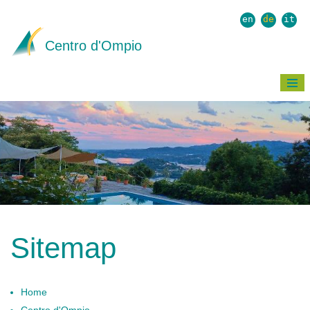
en
de
it
Centro d'Ompio
≡
Sitemap
Home