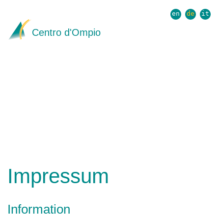
en
de
it
Centro d'Ompio
≡
Impressum
Information